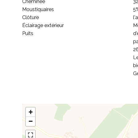
Cheminée
32
Moustiquaires
5%
Clôture
l'
Éclairage extérieur
M
Puits
d'
pa
2
Le
bi
Gé
+
−