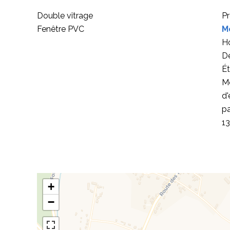
Double vitrage
Pr
Fenêtre PVC
M
Ho
D
Ét
M
d'
pa
1
+
−