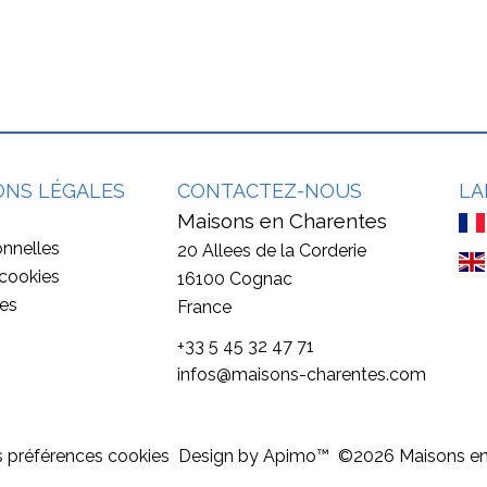
ONS LÉGALES
CONTACTEZ-NOUS
LA
Maisons en Charentes
nnelles
20 Allees de la Corderie
 cookies
16100
Cognac
les
France
+33 5 45 32 47 71
infos@maisons-charentes.com
 préférences cookies
Design by
Apimo™
©2026 Maisons en